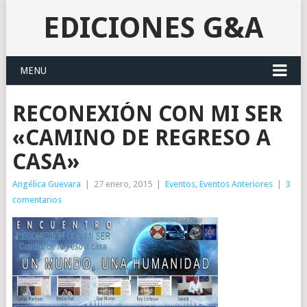
EDICIONES G&A
MENU
RECONEXIÓN CON MI SER
«CAMINO DE REGRESO A
CASA»
Angélica Guevara
|
27 enero, 2015
|
Eventos
,
Eventos Anteriores
|
3
comentarios