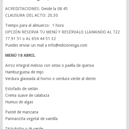
ACREDITACIONES: Desde la 08.45
CLAUSURA DEL ACTO: 20.30
Tiempo para el almuerzo: 1 hora
OPCIÓN RESERVA TU MENÚ Y RESÉRVALO LLAMANDO AL 722
77 91 51 o AL 654 44 51 32
Puedes enviar un mail a info@edicionesga.com
MENÚ 18 ABRIL
Arroz integral meloso con setas o paella de quinoa
Hamburguesa de mijo
Verdura glaseada al horno o verdura verde al dente
Estofado de seitán
Crema suave de calabaza
Humus de algas
Pastel de manzana
Pannacotta vegetal de vainilla
Té kukicha o té verde